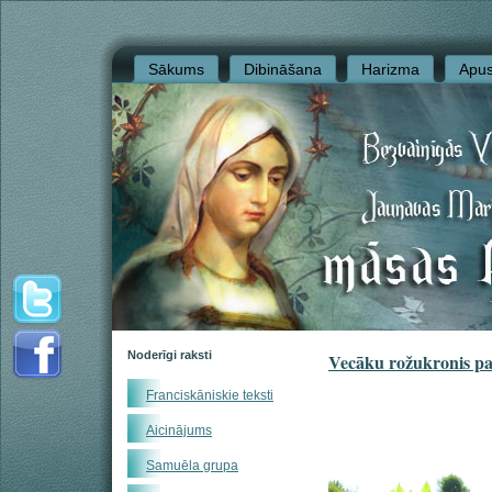
Sākums
Dibināšana
Harizma
Apus
Noderīgi raksti
Vecāku rožukronis pa
Franciskāniskie teksti
Aicinājums
Samuēla grupa