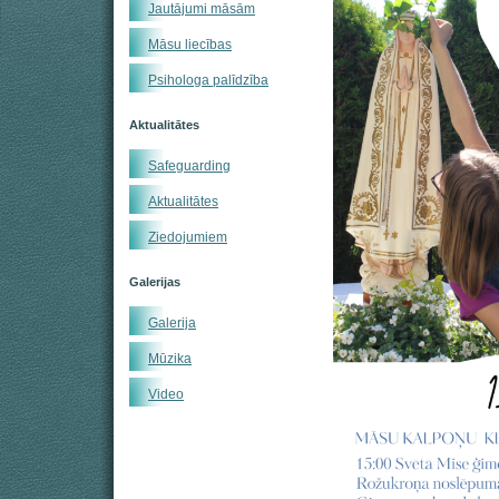
Jautājumi māsām
Māsu liecības
Psihologa palīdzība
Aktualitātes
Safeguarding
Aktualitātes
Ziedojumiem
Galerijas
Galerija
Mūzika
Video