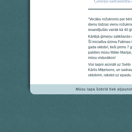
“Vecāku rožukronis par bērn
dienu lūdzas vienu rožukr
iesaistījušās vairāk kā 40 
Kārtējā ģimeņu satikšanās n
Šī iniciatīva dzima Fatima
gada oktobrī, tieši pirms 7 
paldies mūsu Mātei Marijai,
mūsu vistuvākos!
Visi laipni aicināti uz Svēt
Kārlis Miķelsons, un sadrau
oktobrim, rakstot uz epastu
Mūsu lapa šobrīd tiek atjauno