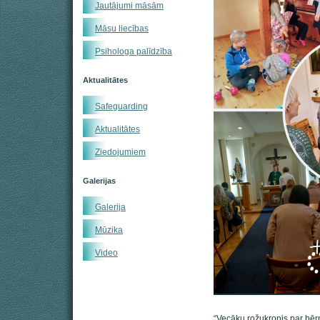
Jautājumi māsām
Māsu liecības
Psihologa palīdzība
Aktualitātes
Safeguarding
Aktualitātes
Ziedojumiem
Galerijas
Galerija
Mūzika
Video
“Vecāku rožukronis par bērn