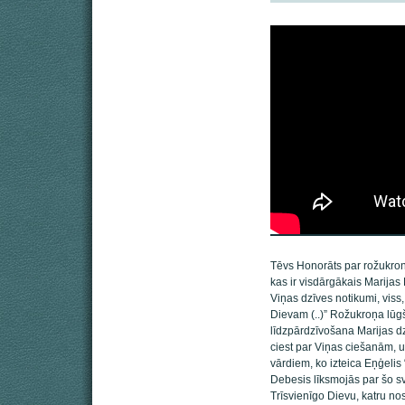
Tēvs Honorāts par rožukroni 
kas ir visdārgākais Marijas B
Viņas dzīves notikumi, viss,
Dievam (..)” Rožukroņa lūgš
līdzpārdzīvošana Marijas dz
ciest par Viņas ciešanām, u
vārdiem, ko izteica Eņģelis 
Debesis līksmojās par šo sv
Trīsvienīgo Dievu, katru no