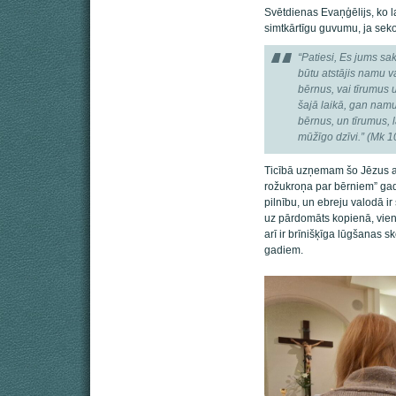
Svētdienas Evaņģēlijs, ko l
simtkārtīgu guvumu, ja sek
“Patiesi, Es jums sa
būtu atstājis namu va
bērnus, vai tīrumus
šajā laikā, gan nam
bērnus, un tīrumus, 
mūžīgo dzīvi.” (Mk 1
Ticībā uzņemam šo Jēzus ap
rožukroņa par bērniem” gads
pilnību, un ebreju valodā ir 
uz pārdomāts kopienā, vien
arī ir brīnišķīga lūgšanas 
gadiem.