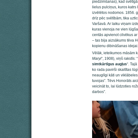
piedzimšanas), kad svētīgā
lielus pulciņus, kuros kat
izvēlētos nodomos. 1856. 
drīz pēc svētībām, tika uzt
Varšavā. Ar laiku viņam izd
kuras vienoja ne vien lūgša
centās apvienot cilvēkus ar
– tas bija aizsākums tēva H
kopienu dibināšanas idejai
Vēlāk, ieteikumos māsām k
Maryi
“, 1908), viņš rakstīs:
simtkārtīgus augļus
“. Taj
ko rada pavirši skaitītas lūg
neauglīgi kāti un viklābeles
tuvojas”. Tēvs Honorāts aic
veicināt to, lai lūdzoties ro
darbos”.