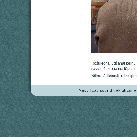
Rožukroņa lūgšanai bērnu 
savu rožukroņa noslēpumu,
Nākamā tikšanās reize ģime
Mūsu lapa šobrīd tiek atjauno