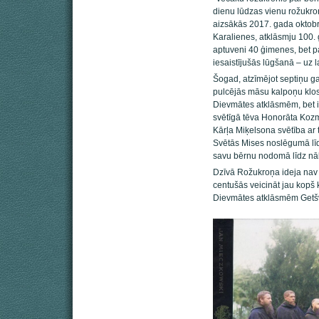
dienu lūdzas vienu rožukro
aizsākās 2017. gada oktobr
Karalienes, atklāsmju 100.
aptuveni 40 ģimenes, bet p
iesaistījušās lūgšanā – uz l
Šogad, atzīmējot septiņu 
pulcējās māsu kalpoņu klost
Dievmātes atklāsmēm, bet i
svētīgā tēva Honorāta Kozmi
Kārļa Miķelsona svētība ar
Svētās Mises noslēgumā līd
savu bērnu nodomā līdz nāk
Dzīvā Rožukroņa ideja nav
centušās veicināt jau kopš 
Dievmātes atklāsmēm Getšv