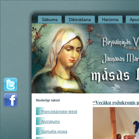
Sākums
Dibināšana
Harizma
Apus
Noderīgi raksti
“Vecāku rožukronis p
Franciskāniskie teksti
Aicinājums
Samuēla grupa