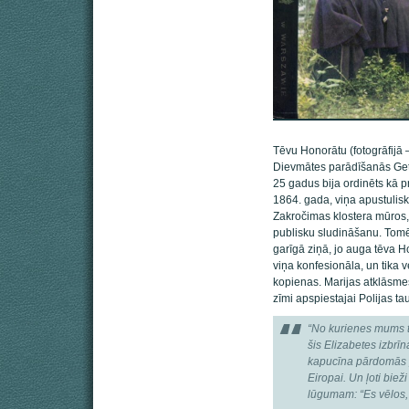
Tēvu Honorātu (fotogrāfijā –
Dievmātes parādīšanās Getš
25 gadus bija ordinēts kā p
1864. gada, viņa apustulisk
Zakročimas klostera mūros, 
publisku sludināšanu. Tomēr
garīgā ziņā, jo auga tēva H
viņa konfesionāla, un tika 
kopienas. Marijas atklāsme
zīmi apspiestajai Polijas tau
“No kurienes mums 
šis Elizabetes izbrī
kapucīna pārdomās p
Eiropai. Un ļoti bie
lūgumam: “Es vēlos, 