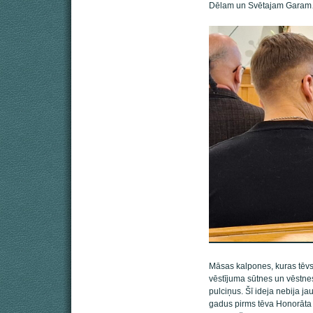
Dēlam un Svētajam Gara
Māsas kalpones, kuras tēv
vēstījuma sūtnes un vēstne
pulciņus. Šī ideja nebija ja
gadus pirms tēva Honorāta 