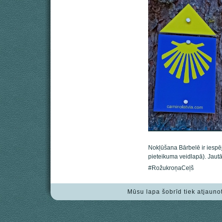
Nokļūšana Bārbelē ir iespēj
pieteikuma veidlapā). Jau
#RožukroņaCeļš
Mūsu lapa šobrīd tiek atjauno