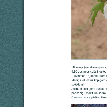
18. maijā (sestdiena) pulc
9:30 dosimies ceļā! Noslēg
Dievmātes – Ģimeņu Karalie
Mediņš ielūdz uz kopīgām v
svētkiem!
Aicinām līdzi ņemt pusdien
par kopīgu maltīti un sadra
Camino Latvia
pēdējo Zem