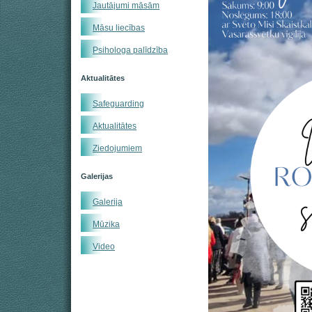
Jautājumi māsām
Māsu liecības
Psihologa palīdzība
Aktualitātes
Safeguarding
Aktualitātes
Ziedojumiem
Galerijas
Galerija
Mūzika
Video