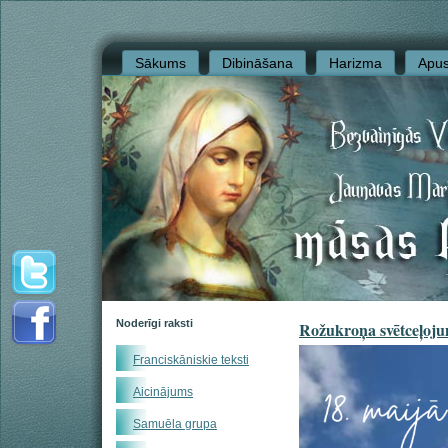
Sākums
Dibināšana
Harizma
Apus
Noderīgi raksti
Rožukroņa svētceļoj
Franciskāniskie teksti
Aicinājums
Samuēla grupa