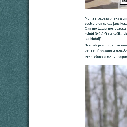
Mums ir patiess prieks aic
svētceļojumu, kas ļaus kopā
Camino Latvia noslēdzošaj
svinēt Svētā Gara svētku vi
sanktuārijā.
Svētceļojumu organizē mās
bērniem” lūgšanu grupa. Aic
Pieteikšanās līdz 12.maija