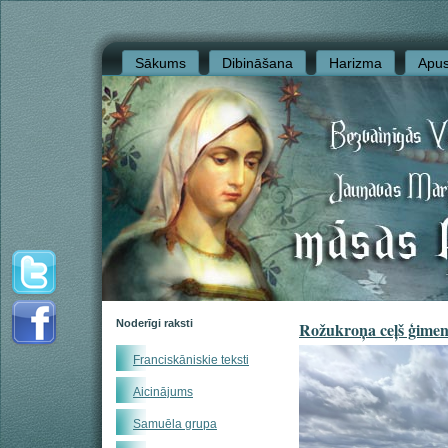
Sākums
Dibināšana
Harizma
Apus
Noderīgi raksti
Rožukroņa ceļš ģime
Franciskāniskie teksti
Aicinājums
Samuēla grupa