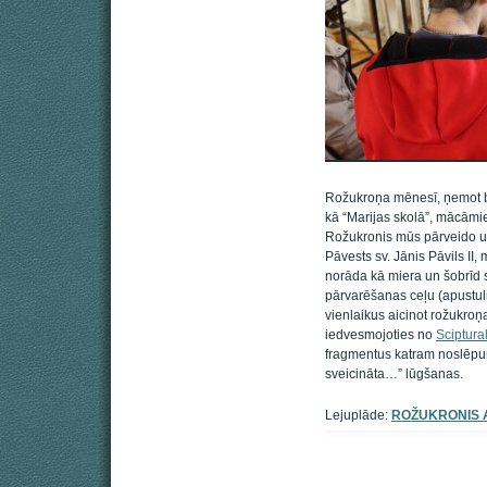
Rožukroņa mēnesī, ņemot bi
kā “Marijas skolā”, mācāmies
Rožukronis mūs pārveido un
Pāvests sv. Jānis Pāvils II,
norāda kā miera un šobrīd 
pārvarēšanas ceļu (apustuli
vienlaikus aicinot rožukro
iedvesmojoties no
Sciptura
fragmentus katram noslēpum
sveicināta…” lūgšanas.
Lejuplāde:
ROŽUKRONIS A