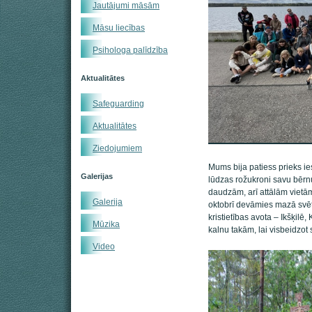
Jautājumi māsām
Māsu liecības
Psihologa palīdzība
Aktualitātes
Safeguarding
Aktualitātes
Ziedojumiem
Mums bija patiess prieks 
Galerijas
lūdzas rožukroni savu bērn
daudzām, arī attālām vietā
Galerija
oktobrī devāmies mazā svēt
kristietības avota – Ikšķilē
Mūzika
kalnu takām, lai visbeidzot
Video