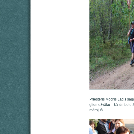
Priesteris Modris Lācis sag
gliemežvāku – kā simbolu S
mērojuši.