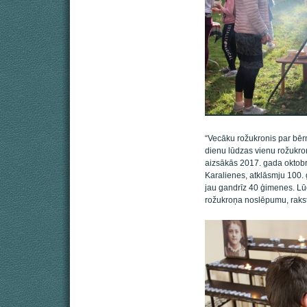
“Vecāku rožukronis par bērn
dienu lūdzas vienu rožukro
aizsākās 2017. gada oktobr
Karalienes, atklāsmju 100.
jau gandrīz 40 ģimenes. Lū
rožukroņa noslēpumu, raks