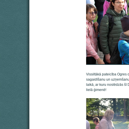
Vissiltākā pateicība Ogres d
sagaidīšanu un uzņemšanu,
laikā, ar kuru noslēdzās šī 
lielā ģimenē!