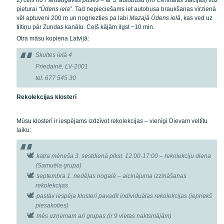
2)
ceļš no Pārdaugavas puses
– ar 3. autobusu (no Centrālās stacijas) līdz
pieturai
“Ūdens iela”
. Tad nepieciešams iet autobusa braukšanas virzienā
vēl aptuveni 200 m un nogriezties pa labi
Mazajā Ūdens ielā
, kas ved uz
tiltiņu pār Zundas kanālu. Ceļš kājām ilgst ~10 min.
Otra māsu kopiena Latvijā:
Skultes ielā 4
Priedainē, LV-2001
tel. 677 545 30
Rekolekcijas klosterī
Mūsu klosterī ir iespējams izdzīvot rekolekcijas – vienīgi Dievam veltītu
laiku:
katra mēneša 3. sestdienā plkst. 12:00-17:00
– rekolekciju diena
(Samuēla grupa)
septembra 1. nedēļas nogalē – aicinājuma izzināšanas
rekolekcijas
pastāv iespēja klosterī pavadīt
individuālas rekolekcijas
(iepriekš
piesakoties)
mēs uzņemam arī grupas (ir 9 vietas naktsmājām)