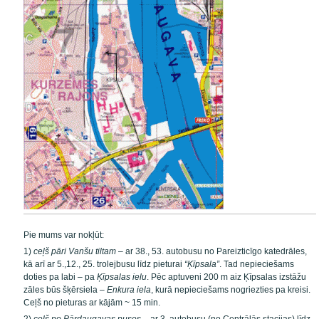
Pie mums var nokļūt:
1)
ceļš pāri Vanšu tiltam
– ar 38., 53. autobusu no Pareizticīgo katedrāles,
kā arī ar 5.,12., 25. trolejbusu līdz pieturai
“Ķīpsala”
. Tad nepieciešams
doties pa labi – pa
Ķīpsalas ielu
. Pēc aptuveni 200 m aiz Ķīpsalas izstāžu
zāles būs šķērsiela –
Enkura iela
, kurā nepieciešams nogriezties pa kreisi.
Ceļš no pieturas ar kājām ~ 15 min.