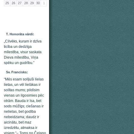
25
26
27
28
29
30
1
T. Honorāta vārdi:
„Cilvēks, kuram ir dzīva
ticība un dedzīga
mīlestība, visur saskata
Dieva mīlestību, Viņa
spēku un gudrību.”
Sv. Francisks:
“Mēs esam solījuši lielas
lietas, un vēl lielākas ir
solītas mums; pildīsim
vienas un ilgosimies pēc
otrām. Bauda ir īsa, bet
sods mūžīgs; ciešanas ir
nelielas, bet godība
nebeidzama; daudz ir
aicinātu, bet maz
izredzētu, atmaksa ir
visiem.”– Toms no Čelano,