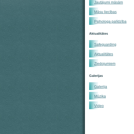
Jautājumi māsām
Māsu liecības
Psihologa palīdzība
Aktualitātes
Safeguarding
Aktualitātes
Ziedojumiem
Galerijas
Galerija
Mūzika
Video