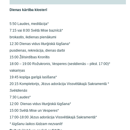
Dienas kārtība klosterī
5:50 Laudes, meditācija*
7:15 vai 8:00 Svētā Mise baznīcā*
brokastis, ikdienas pienākumi
12:30 Dienas vidus liturģiskā lūgšana*
pusdienas, rekreācija, dienas darbi
15:00 Žēlsirdības Kronītis
18:00 – 19:00 Rožukronis, Vesperes (sestdienās – plkst. 17:00)*
vakariņas
19:45 kopīga garīgā lasīšana*
20:15 Kompletorijs, Jēzus adorācija Vissvētākajā Sakramentā *
Svētdienās
7:30 Laudes*
12:00 Dienas vidus liturģiskā lūgšana*
15:00 Svētā Mise un Vesperes*
17:00-18:00 Jēzus adorācija Vissvētākajā Sakramentā*
* lūgšanu laikos lūdzam nezvanīt!