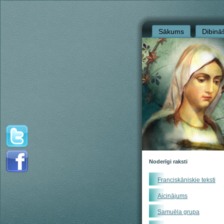
Sākums
Dibinā
Noderīgi raksti
Franciskāniskie teksti
Aicinājums
Samuēla grupa