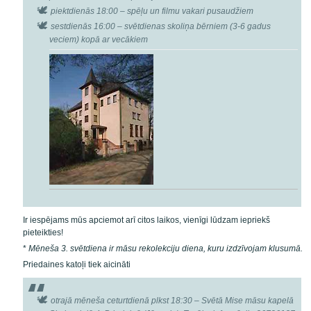
piektdienās 18:00
– spēļu un filmu vakari pusaudžiem
sestdienās 16:00
– svētdienas skoliņa bērniem (3-6 gadus
veciem) kopā ar vecākiem
Ir iespējams mūs apciemot arī citos laikos, vienīgi lūdzam iepriekš
pieteikties!
*
Mēneša 3. svētdiena ir māsu rekolekciju diena, kuru izdzīvojam klusumā.
Priedaines katoļi tiek aicināti
otrajā mēneša ceturtdienā plkst 18:30
– Svētā Mise māsu kapelā