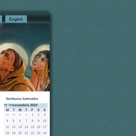
English
Notikumu kalendārs
⇐
⇒
novembris 2024
M
T
W
T
F
S
S
28
29
30
31
1
2
3
4
5
6
7
8
9
10
11
12
13
14
15
16
17
18
19
20
21
22
23
24