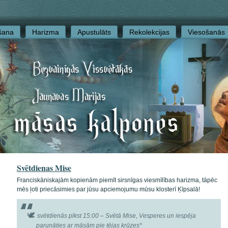
šana
Harizma
Apustulāts
Rekolekcijas
Viesošanās
Svētdienas Mise
Franciskāniskajām kopienām piemīt sirsnīgas viesmīlības harizma, tāpēc
mēs ļoti priecāsimies par jūsu apciemojumu mūsu klosterī Ķīpsalā!
svētdienās plkst 15:00
– Svētā Mise, Vesperes un iespēja
parunāties ar māsām pie tējas krūzes*