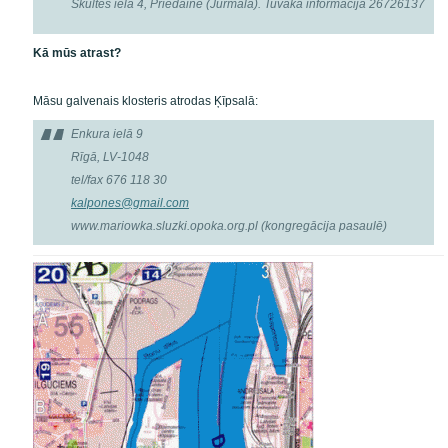
Skultes ielā 4, Priedainē (Jūrmala). Tuvāka informācija 26726137
Kā mūs atrast?
Māsu galvenais klosteris atrodas Ķīpsalā:
Enkura ielā 9
Rīgā, LV-1048
tel/fax 676 118 30
kalpones@gmail.com
www.mariowka.sluzki.opoka.org.pl (kongregācija pasaulē)