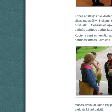
Krīzes apstākļos pie kloster
siltas zupas šķīvi. Ir skumji
pusaudži… Cenšamies apkārt
garīgās aprūpes darbu, kas 
Kopiena cenšas nemitīgi at
darbības formas Baznīcas 
Māsas dzīvo un kalpo Polijā,
Lietuvā, kā arī Latvijā.