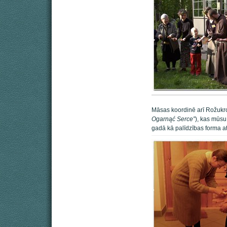
Māsas koordinē arī Rožuk
Ogarnąć Serce”
), kas mūsu
gadā kā palīdzības forma 