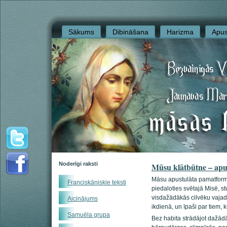
Sākums
Dibināšana
Harizma
Apus
Noderīgi raksti
Mūsu klātbūtne – apu
Māsu apustulāta pamatforma
Franciskāniskie teksti
piedaloties svētajā Misē, s
visdažādākās cilvēku vajad
Aicinājums
ikdienā, un īpaši par tiem, 
Samuēla grupa
Bez habita strādājot dažādā