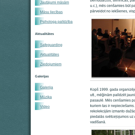
bērnudārzos, slimnīcās, pan
Jautājumi māsām
u.c.), mēs cenšamies būt pa
pārveidot no iekšienes, visp
Māsu liecības
Psihologa palīdzība
Aktualitātes
Safeguarding
Aktualitātes
Ziedojumiem
Galerijas
Galerija
Kopš 1999. gada organizējot
utt., mēğinām palīdzēt jaun
Mūzika
pasaulē. Mēs cenšamies palīd
kuriem tas ir nepieciešams
Video
rekolekcijām izmanto dažā
piedalās svētceļojumos uz 
vadīšanā.