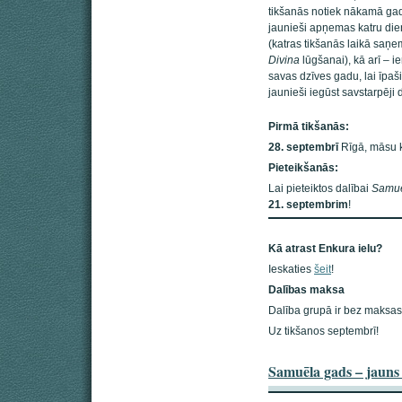
tikšanās notiek nākamā gada
jaunieši apņemas katru dien
(katras tikšanās laikā saņ
Divina
lūgšanai), kā arī – i
savas dzīves gadu, lai īpaši
jaunieši iegūst savstarpēji 
Pirmā tikšanās:
28. septembrī
Rīgā, māsu k
Pieteikšanās:
Lai pieteiktos dalībai
Samuē
21. septembrim
!
Kā atrast Enkura ielu?
Ieskaties
šeit
!
Dalības maksa
Dalība grupā ir bez maksas
Uz tikšanos septembrī!
Samuēla gads – jauns