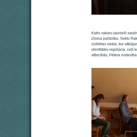
Katru vakaru jaunieši saņē
Divina
palīdzību. Svēto Raks
izvēlētas vietas, kur atklā
identitātes iegūšana, ceļš 
attiecībās, Pētera nodevība