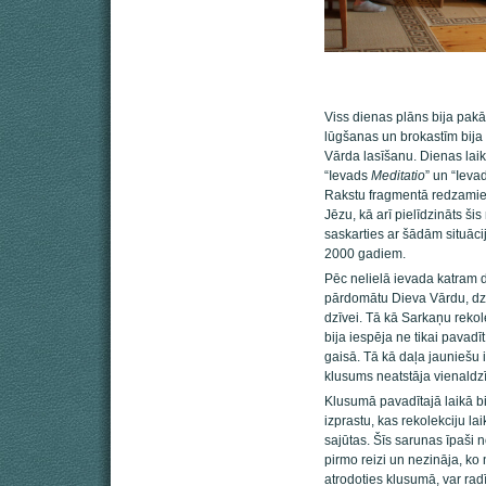
Viss dienas plāns bija pakā
lūgšanas un brokastīm bija l
Vārda lasīšanu. Dienas laikā
“Ievads
Meditatio
” un “Ieva
Rakstu fragmentā redzamie 
Jēzu, kā arī pielīdzināts ši
saskarties ar šādām situāci
2000 gadiem.
Pēc nelielā ievada katram da
pārdomātu Dieva Vārdu, dzir
dzīvei. Tā kā Sarkaņu rekol
bija iespēja ne tikai pavadī
gaisā. Tā kā daļa jauniešu 
klusums neatstāja vienaldz
Klusumā pavadītajā laikā b
izprastu, kas rekolekciju l
sajūtas. Šīs sarunas īpaši n
pirmo reizi un nezināja, ko 
atrodoties klusumā, var rad