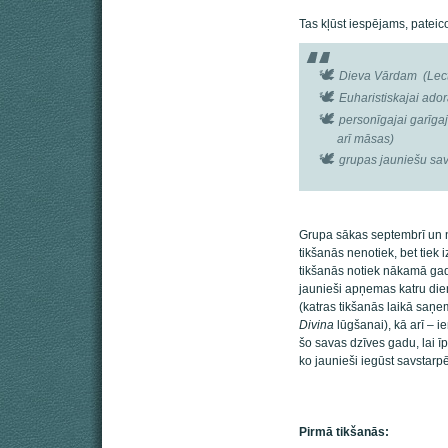
Tas kļūst iespējams, pateic
Dieva Vārdam (Lect
Euharistiskajai ador
personīgajai garīgaj
arī māsas)
grupas jauniešu sa
Grupa sākas septembrī un n
tikšanās nenotiek, bet tiek
tikšanās notiek nākamā gada
jaunieši apņemas katru dien
(katras tikšanās laikā saņ
Divina
lūgšanai), kā arī – i
šo savas dzīves gadu, lai īp
ko jaunieši iegūst savstarpē
Pirmā tikšanās: