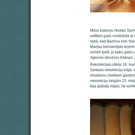
Māsu kalpoņu rīkotais Samu
veltītais gads noslēdzās a
laikā, kad Baznīca svin Sv
Marijas bezvainīgās ieņem
svinēti īpaši, jo katru gadu
Aglonas diecēzes bīskaps J
Rekolekcijas sākās 18. mai
Sarkaņu rekolekciju mājā. 
mūsdienu cilvēkam gandrīz 
rekolekciju beigām 23. maijā
bija jāatstāj mājās, lai var