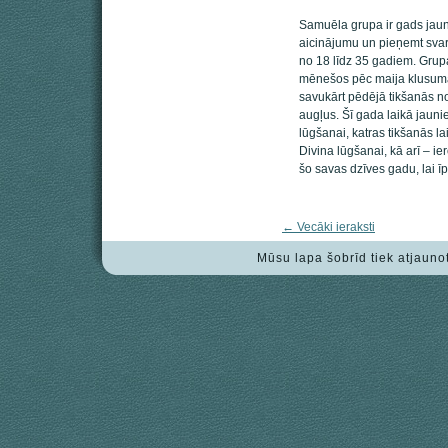
Samuēla grupa ir gads jauni
aicinājumu un pieņemt sva
no 18 līdz 35 gadiem. Grup
mēnešos pēc maija klusuma 
savukārt pēdējā tikšanās no
augļus. Šī gada laikā jauni
lūgšanai, katras tikšanās 
Divina lūgšanai, kā arī – ie
šo savas dzīves gadu, lai īp
←
Vecāki ieraksti
Mūsu lapa šobrīd tiek atjauno