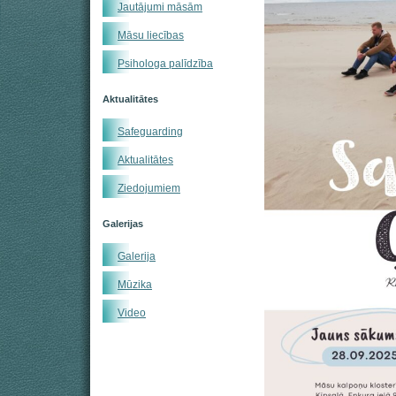
Jautājumi māsām
Māsu liecības
Psihologa palīdzība
Aktualitātes
Safeguarding
Aktualitātes
Ziedojumiem
Galerijas
Galerija
Mūzika
Video