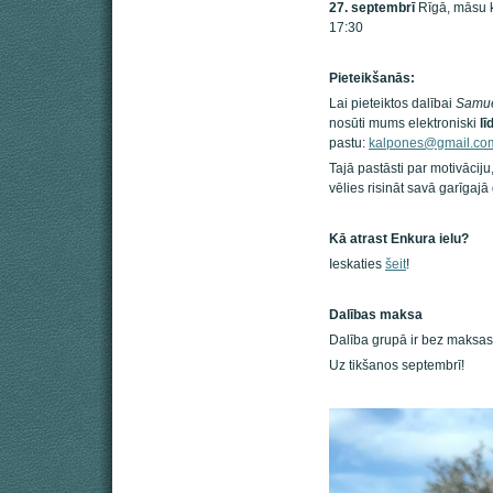
27. septembrī
Rīgā, māsu ka
17:30
Pieteikšanās:
Lai pieteiktos dalībai
Samuē
nosūti mums elektroniski
lī
pastu:
kalpones@gmail.co
Tajā pastāsti par motivācij
vēlies risināt savā garīgajā
Kā atrast Enkura ielu?
Ieskaties
šeit
!
Dalības maksa
Dalība grupā ir bez maksas
Uz tikšanos septembrī!