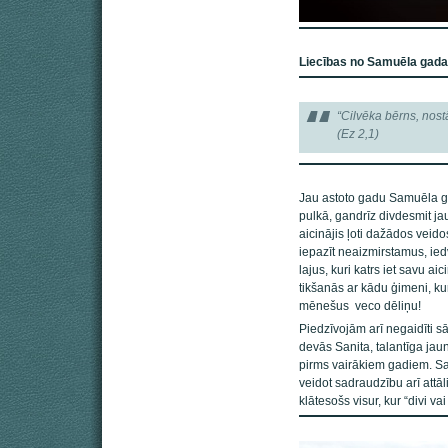
Liecības no Samuēla gada
“Cilvēka bērns, nost
(Ez 2,1)
Jau astoto gadu Samuēla ga
pulkā, gandrīz divdesmit ja
aicinājis ļoti dažādos veido
iepazīt neaizmirstamus, ie
lajus, kuri katrs iet savu a
tikšanās ar kādu ģimeni, k
mēnešus veco dēliņu!
Piedzīvojām arī negaidīti 
devās Sanita, talantīga j
pirms vairākiem gadiem. S
veidot sadraudzību arī attāl
klātesošs visur, kur “divi va