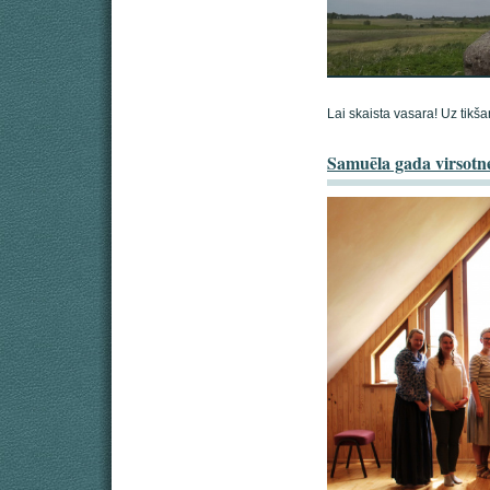
Lai skaista vasara! Uz tikš
Samuēla gada virsotn