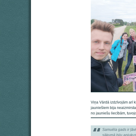
Viņa Vārdā izdzīvojām arī 
jauniešiem bija neaizmirsta
no jauniešu liecībām, tuv
Samuēla gads ir ļāvi
sākumā biju apjukusi