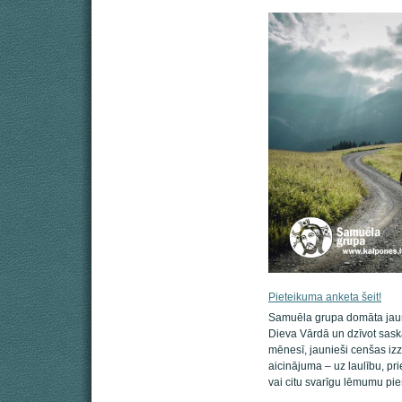
Pieteikuma anketa šeit!
Samuēla grupa domāta jaunie
Dieva Vārdā un dzīvot saska
mēnesī, jaunieši cenšas izz
aicinājuma – uz laulību, pri
vai citu svarīgu lēmumu pi