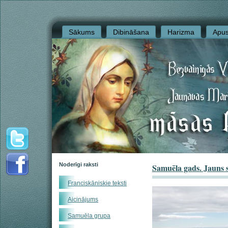
Sākums
Dibināšana
Harizma
Apus
Noderīgi raksti
Samuēla gads. Jauns 
Franciskāniskie teksti
Aicinājums
Samuēla grupa