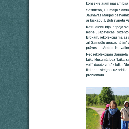
konsekrētajām māsām bija 
Sestdienā, 19. maijā Samu
Jaunavas Marijas bezvainī
ar bīskapu J. Buli svinētu V
Katru dienu bija iespēja sv
iespēju jāpateicas Rozent
Brokam, rekolekciju mājas
arī Samuēlu grupas ‘tētim’
prāvestam Andrim Kravalim
Pēc rekolekcijām Samuēla gr
laiku klusumā, bez “laika za
veltīt daudz vairāk laika D
ikdienas steigas, uz brīdi
problēmām.