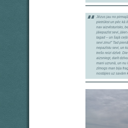
Jēzus jau no pirmajā
pietrūkst un pēc kā i
nav aizvēsturisks, be
jāiepazīst sevi, jāie
tagad ‒ un šajā ceļā
sevi zinu!” Tad pien
nepazīstu sevi, un ka
trešo reizi dzīvē. Di
aizsniegt, darīt dzīvu
mani uzrunā, un nu i
zīmogs man bija fra
nostājies uz savām k