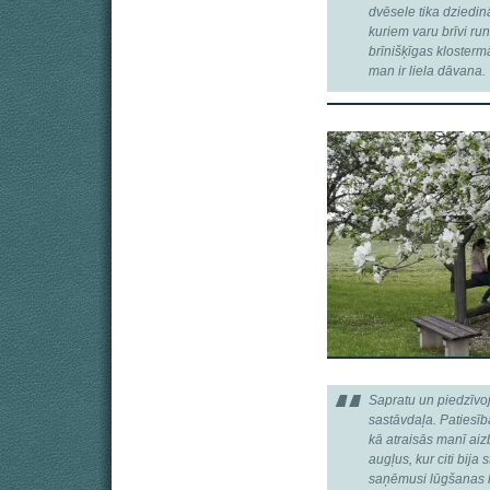
dvēsele tika dziedin
kuriem varu brīvi ru
brīnišķīgas klostermā
man ir liela dāvana.
Sapratu un piedzīvo
sastāvdaļa. Patiesīb
kā atraisās manī aiz
augļus, kur citi bija 
saņēmusi lūgšanas l