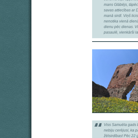
mans Glābējs, tāpēc
savas attiecības ar 
manā sirdī. Viņš lic
nenotika vienā dien
dienu pēc dienas. Vi
pasaulē, vienkārši la
Viss Samuēla gads b
nebiju cerējusi, ka p
žēlsirdības! Pēc 2