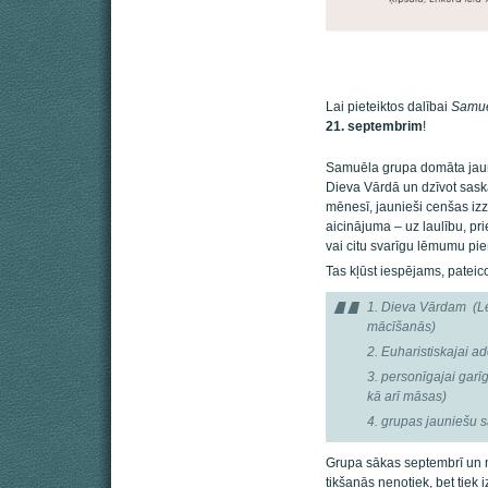
Lai pieteiktos dalībai
Samuē
21. septembrim
!
Samuēla grupa domāta jaunie
Dieva Vārdā un dzīvot saska
mēnesī, jaunieši cenšas izz
aicinājuma – uz laulību, pri
vai citu svarīgu lēmumu pi
Tas kļūst iespējams, pateic
1. Dieva Vārdam (Le
mācīšanās)
2. Euharistiskajai ad
3. personīgajai garīg
kā arī māsas)
4. grupas jauniešu 
Grupa sākas septembrī un n
tikšanās nenotiek, bet tiek