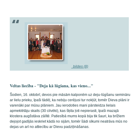
bildes (8)
Veltas liecība - "Deja kā lūgšana, kas vieno..."
Šodien, 16. oktobrī, devos pie māsām kalponēm uz deju-lūgšanu semināru
ar lielu prieku, īpaši tādēļ, ka nebiju cerējusi tur nokļūt, tomēr Dieva plāni ir
varenāki par mūsu plāniem. Jau ierodoties mani pārsteidza lielais
apmeklētāju skaits (30 cilvēki), kas šķita ļoti nepierasti, īpaši mazajā
klostera augšstāva zālītē. Patiesībā mums kopā bija tik šauri, ka brīžiem
dejojot gadījās ieskriet kādā no sijām, tomēr šādi sīkumi neatrāva mūs no
dejas un arī no attiecību ar Dievu padziļināšanas.