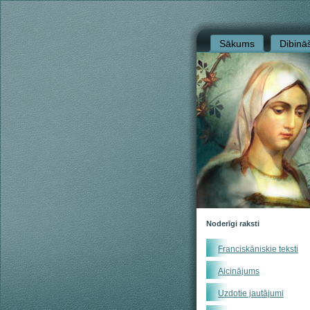
Sākums
Dibinā
Noderīgi raksti
Franciskāniskie teksti
Aicinājums
Uzdotie jautājumi