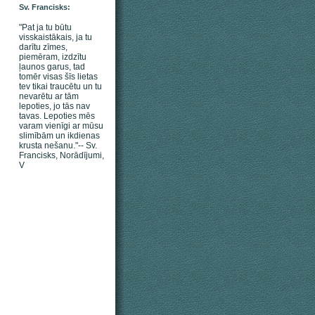
Sv. Francisks:
"Pat ja tu būtu
visskaistākais, ja tu
darītu zīmes,
piemēram, izdzītu
ļaunos garus, tad
tomēr visas šīs lietas
tev tikai traucētu un tu
nevarētu ar tām
lepoties, jo tās nav
tavas. Lepoties mēs
varam vienīgi ar mūsu
slimībām un ikdienas
krusta nešanu."-- Sv.
Francisks, Norādījumi,
V