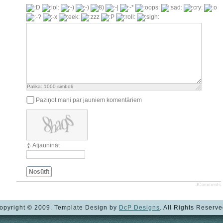
Palika:
1000
simboli
Paziņot mani par jauniem komentāriem
Atjaunināt
Nosūtīt
JComments
opyright © 2009. Template Design by
DcP Designs
. All Rights Reserve