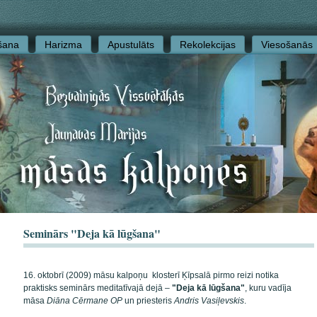
šana
Harizma
Apustulāts
Rekolekcijas
Viesošanās
Seminārs "Deja kā lūgšana"
16. oktobrī (2009) māsu kalpoņu klosterī Ķīpsalā pirmo reizi notika
praktisks seminārs meditatīvajā dejā –
"Deja kā lūgšana"
, kuru vadīja
māsa
Diāna Cērmane OP
un priesteris
Andris Vasiļevskis
.