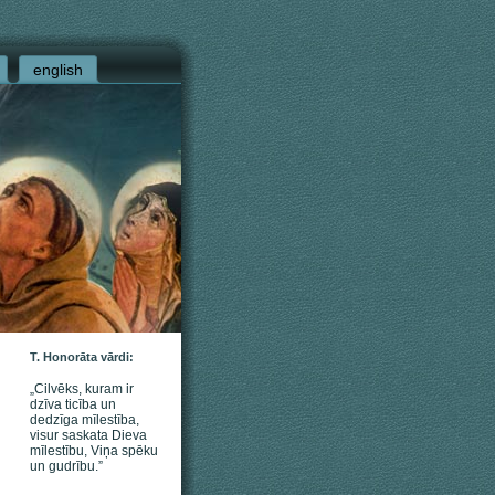
english
T. Honorāta vārdi:
„Cilvēks, kuram ir
dzīva ticība un
dedzīga mīlestība,
visur saskata Dieva
mīlestību, Viņa spēku
un gudrību.”