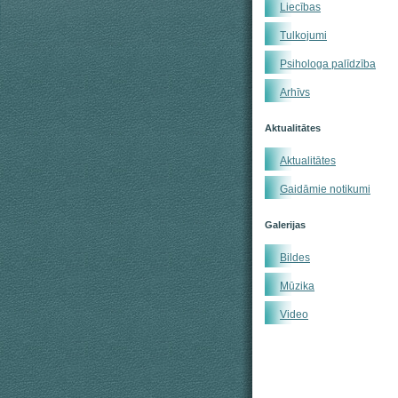
Liecības
Tulkojumi
Psihologa palīdzība
Arhīvs
Aktualitātes
Aktualitātes
Gaidāmie notikumi
Galerijas
Bildes
Mūzika
Video