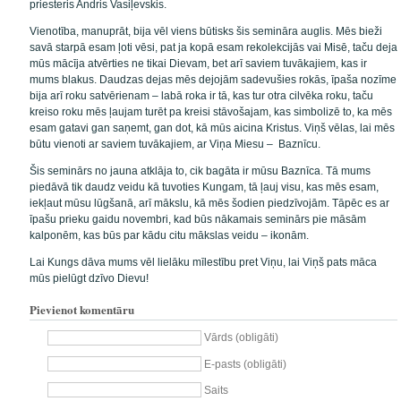
priesteris Andris Vasiļevskis.
Vienotība, manuprāt, bija vēl viens būtisks šis semināra auglis. Mēs bieži
savā starpā esam ļoti vēsi, pat ja kopā esam rekolekcijās vai Misē, taču deja
mūs mācīja atvērties ne tikai Dievam, bet arī saviem tuvākajiem, kas ir
mums blakus. Daudzas dejas mēs dejojām sadevušies rokās, īpaša nozīme
bija arī roku satvērienam – labā roka ir tā, kas tur otra cilvēka roku, taču
kreiso roku mēs ļaujam turēt pa kreisi stāvošajam, kas simbolizē to, ka mēs
esam gatavi gan saņemt, gan dot, kā mūs aicina Kristus. Viņš vēlas, lai mēs
būtu vienoti ar saviem tuvākajiem, ar Viņa Miesu – Baznīcu.
Šis seminārs no jauna atklāja to, cik bagāta ir mūsu Baznīca. Tā mums
piedāvā tik daudz veidu kā tuvoties Kungam, tā ļauj visu, kas mēs esam,
iekļaut mūsu lūgšanā, arī mākslu, kā mēs šodien piedzīvojām. Tāpēc es ar
īpašu prieku gaidu novembri, kad būs nākamais seminārs pie māsām
kalponēm, kas būs par kādu citu mākslas veidu – ikonām.
Lai Kungs dāva mums vēl lielāku mīlestību pret Viņu, lai Viņš pats māca
mūs pielūgt dzīvo Dievu!
Pievienot komentāru
Vārds (obligāti)
E-pasts (obligāti)
Saits