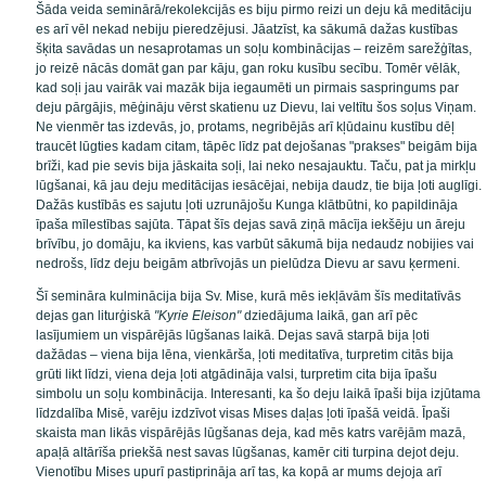
Šāda veida seminārā/rekolekcijās es biju pirmo reizi un deju kā meditāciju
es arī vēl nekad nebiju pieredzējusi. Jāatzīst, ka sākumā dažas kustības
šķita savādas un nesaprotamas un soļu kombinācijas – reizēm sarežģītas,
jo reizē nācās domāt gan par kāju, gan roku kusību secību. Tomēr vēlāk,
kad soļi jau vairāk vai mazāk bija iegaumēti un pirmais saspringums par
deju pārgājis, mēģināju vērst skatienu uz Dievu, lai veltītu šos soļus Viņam.
Ne vienmēr tas izdevās, jo, protams, negribējās arī kļūdainu kustību dēļ
traucēt lūgties kadam citam, tāpēc līdz pat dejošanas "prakses" beigām bija
brīži, kad pie sevis bija jāskaita soļi, lai neko nesajauktu. Taču, pat ja mirkļu
lūgšanai, kā jau deju meditācijas iesācējai, nebija daudz, tie bija ļoti auglīgi.
Dažās kustībās es sajutu ļoti uzrunājošu Kunga klātbūtni, ko papildināja
īpaša mīlestības sajūta. Tāpat šīs dejas savā ziņā mācīja iekšēju un āreju
brīvību, jo domāju, ka ikviens, kas varbūt sākumā bija nedaudz nobijies vai
nedrošs, līdz deju beigām atbrīvojās un pielūdza Dievu ar savu ķermeni.
Šī semināra kulminācija bija Sv. Mise, kurā mēs iekļāvām šīs meditatīvās
dejas gan liturģiskā
"Kyrie Eleison"
dziedājuma laikā, gan arī pēc
lasījumiem un vispārējās lūgšanas laikā. Dejas savā starpā bija ļoti
dažādas – viena bija lēna, vienkārša, ļoti meditatīva, turpretim citās bija
grūti likt līdzi, viena deja ļoti atgādināja valsi, turpretim cita bija īpašu
simbolu un soļu kombinācija. Interesanti, ka šo deju laikā īpaši bija izjūtama
līdzdalība Misē, varēju izdzīvot visas Mises daļas ļoti īpašā veidā. Īpaši
skaista man likās vispārējās lūgšanas deja, kad mēs katrs varējām mazā,
apaļā altārīša priekšā nest savas lūgšanas, kamēr citi turpina dejot deju.
Vienotību Mises upurī pastiprināja arī tas, ka kopā ar mums dejoja arī