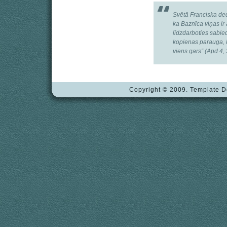
Svētā Franciska ded
ka Baznīca viņas ir
līdzdarboties sabie
kopienas parauga, k
viens gars” (Apd 4, 
Copyright © 2009. Template 