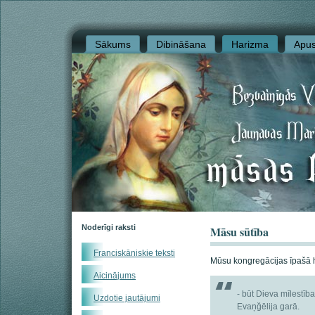
Sākums
Dibināšana
Harizma
Apus
Noderīgi raksti
Māsu sūtība
Franciskāniskie teksti
Mūsu kongregācijas īpašā 
Aicinājums
- būt Dieva mīlestīb
Uzdotie jautājumi
Evaņğēlija garā.