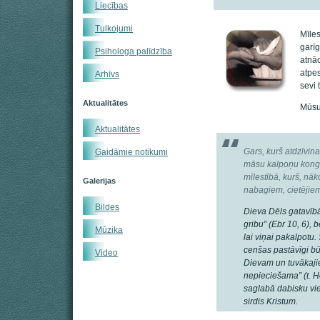
Liecības
Tulkojumi
Mīles
garī
Psihologa palīdzība
atnāc
atpes
Arhīvs
sevi 
Aktualitātes
Mūsu 
Aktualitātes
Gars, kurš atdzīvi
Gaidāmie notikumi
māsu kalpoņu kongre
mīlestībā, kurš, nāk
Galerijas
nabagiem, cietējiem 
Bildes
Dieva Dēls gatavībā
gribu” (Ebr 10, 6), 
Mūzika
lai viņai pakalpotu
cenšas pastāvīgi bū
Video
Dievam un tuvākajiem,
nepieciešama” (t. H
saglabā dabisku vi
sirdis Kristum.