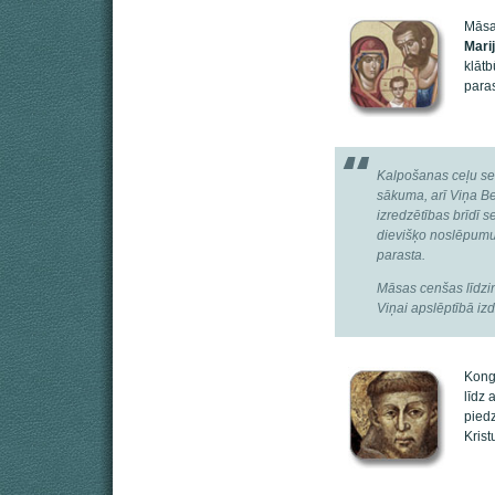
Māsa
Mari
klātb
paras
Kalpošanas ceļu sev
sākuma, arī Viņa B
izredzētības brīdī 
dievišķo noslēpumu 
parasta.
Māsas cenšas līdzin
Viņai apslēptībā iz
Kongr
līdz 
piedz
Krist